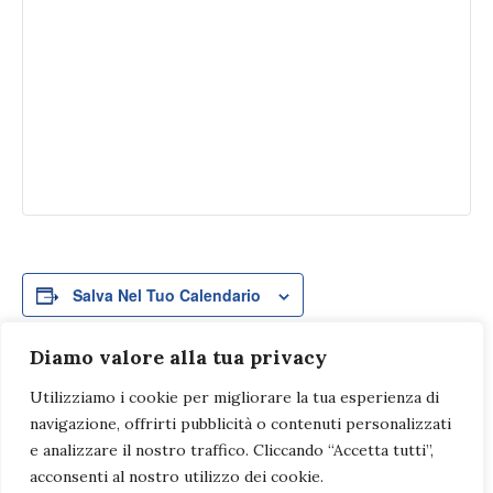
Salva Nel Tuo Calendario
Diamo valore alla tua privacy
Utilizziamo i cookie per migliorare la tua esperienza di
Evento
navigazione, offrirti pubblicità o contenuti personalizzati
«
CARLO BASILICO
SVITTO Forum della
Navigazione
e analizzare il nostro traffico. Cliccando “Accetta tutti”,
PITTORE
storia svizzera e
ORNATISTA
Museo dei Patti
acconsenti al nostro utilizzo dei cookie.