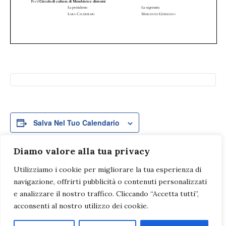
Salva Nel Tuo Calendario
Diamo valore alla tua privacy
Utilizziamo i cookie per migliorare la tua esperienza di
Evento
navigazione, offrirti pubblicità o contenuti personalizzati
«
GITA A CREMA –
Assemblea generale
Navigazione
e analizzare il nostro traffico. Cliccando “Accetta tutti”,
SUGGESTIONI
ordinaria 2024
»
GUIDATE IN
acconsenti al nostro utilizzo dei cookie.
LOMBARDIA