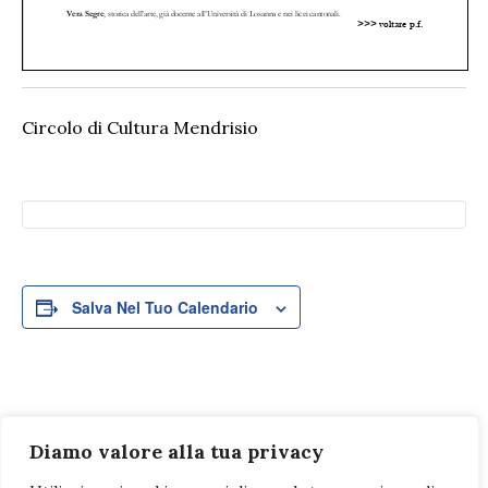
Circolo di Cultura Mendrisio
Salva Nel Tuo Calendario
Evento
«
Una storia di arte
L’arte del restauro –
Diamo valore alla tua privacy
Navigazione
e di poesia.
Edoardo Berta al
Arcangeli,
Castello di Locarno